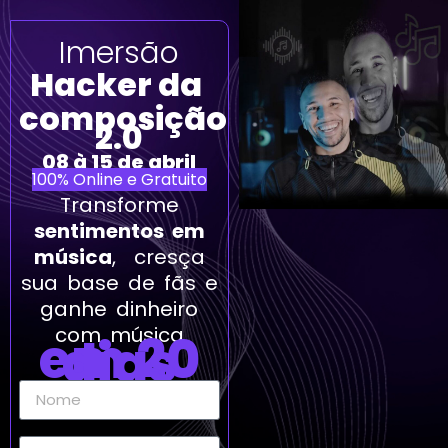
Imersão
Hacker da
composição
2.0
08 à 15 de abril
100% Online e Gratuito
Transforme
sentimentos em
música
, cresça
s
ua base de fãs e
ganhe dinheiro
com música
em 20
dias